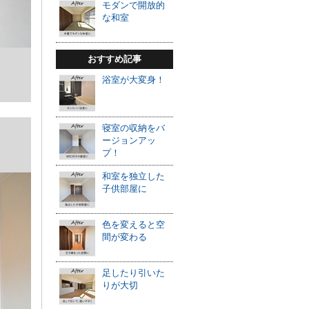
モダンで開放的
な和室
おすすめ記事
浴室が大変身！
寝室の収納をバ
ージョンアッ
プ！
和室を独立した
子供部屋に
色を変えると空
間が変わる
足したり引いた
りが大切