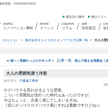
最終更新：2026年08月08日
件
最近見た物件
検討リスト
works
event
columm
sell
co
リノベーション事例
イベント
コラム
売却査定
会
店（オルイエ）
>
株式会社オルイエのスタッフブログ記事一覧
>
大人の雰
記事一覧
≪ 前へ｜収納たっぷりのキッチン
並んで使える洗面台｜次
大人の雰囲気漂う洋室
カテゴリ：
戸建施工事例
20
ログハウスを思わせるような壁面。
こういう雰囲気が流行った時代もあったのですが、
今はちょっと、古臭く感じてしまいますね。
（逆にがっつりログハウス風にすれば素敵ですけどね♪）