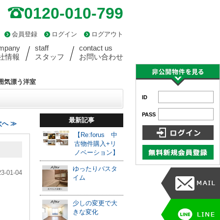
0120-010-799
会員登録
ログイン
ログアウト
mpany
staff
contact us
社情報
スタッフ
お問い合わせ
囲気漂う洋室
ID
PASS
最新記事
へ ≫
【Re:forus 中
古物件購入+リ
ノベーション】
ゆったりバスタ
23-01-04
イム
少しの変更で大
きな変化