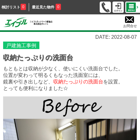
0
0
検討リスト
最近見た物件
お問合せ
DATE: 2022-08-07
戸建施工事例
収納たっぷりの洗面台
もともとは収納が少なく、使いにくい洗面台でした。
位置が変わって明るくもなった洗面室には、
鏡裏や引き出しなど、
収納たっぷりの洗面台
を設置。
とっても便利になりました☆