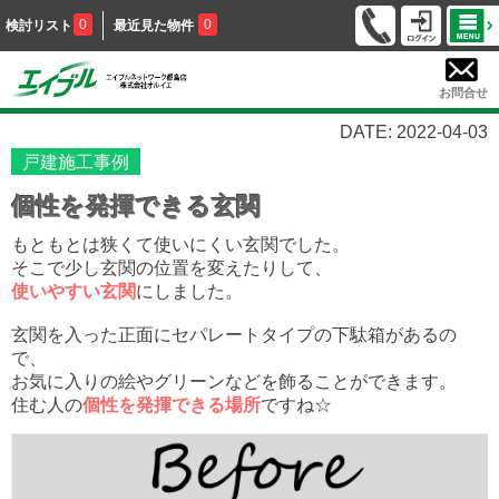
0
0
検討リスト
最近見た物件
お問合せ
DATE: 2022-04-03
戸建施工事例
個性を発揮できる玄関
もともとは狭くて使いにくい玄関でした。
そこで少し玄関の位置を変えたりして、
使いやすい玄関
にしました。
玄関を入った正面にセパレートタイプの下駄箱があるの
で、
お気に入りの絵やグリーンなどを飾ることができます。
住む人の
個性を発揮できる場所
ですね☆