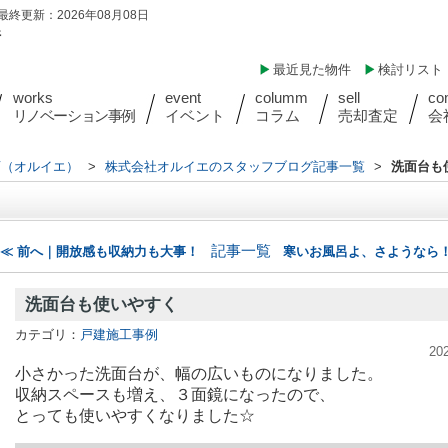
最終更新：2026年08月08日
件
最近見た物件
検討リスト
works
event
columm
sell
co
リノベーション事例
イベント
コラム
売却査定
会
店（オルイエ）
>
株式会社オルイエのスタッフブログ記事一覧
>
洗面台も
記事一覧
≪ 前へ｜開放感も収納力も大事！
寒いお風呂よ、さようなら！
洗面台も使いやすく
カテゴリ：
戸建施工事例
20
小さかった洗面台が、幅の広いものになりました。
収納スペースも増え、３面鏡になったので、
とっても使いやすくなりました☆