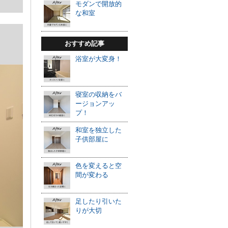
モダンで開放的
な和室
おすすめ記事
浴室が大変身！
寝室の収納をバ
ージョンアッ
プ！
和室を独立した
子供部屋に
色を変えると空
間が変わる
足したり引いた
りが大切