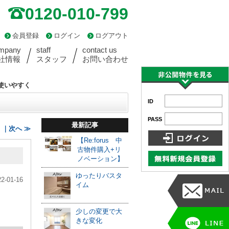
0120-010-799
会員登録
ログイン
ログアウト
mpany
staff
contact us
社情報
スタッフ
お問い合わせ
使いやすく
ID
PASS
最新記事
｜次へ ≫
【Re:forus 中
古物件購入+リ
ノベーション】
ゆったりバスタ
22-01-16
イム
少しの変更で大
きな変化