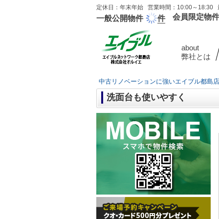
定休日：年末年始 営業時間：10:00～18:30 
会員限定物
一般公開物件
件
about
弊社とは
中古リノベーションに強いエイブル都島
洗面台も使いやすく