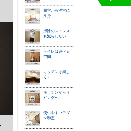
和室から洋室に
変身
掃除のストレス
も減らしたい
トイレは遊べる
空間
キッチンは楽し
く♪
キッチンからリ
ビングへ
使いやすいモダ
ン和室