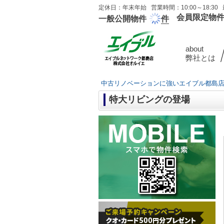
定休日：年末年始 営業時間：10:00～18:30 
会員限定物
一般公開物件
件
about
弊社とは
中古リノベーションに強いエイブル都島
特大リビングの登場