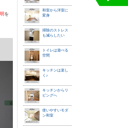
和室から洋室に
明
を
変身
掃除のストレス
も減らしたい
トイレは遊べる
空間
キッチンは楽し
く♪
キッチンからリ
ビングへ
使いやすいモダ
ン和室