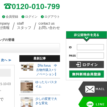
0120-010-799
会員登録
ログイン
ログアウト
mpany
staff
contact us
社情報
スタッフ
お問い合わせ
ングの登場
ID
PASS
最新記事
次へ ≫
【Re:forus 中
古物件購入+リ
ノベーション】
ゆったりバスタ
21-10-03
イム
、
少しの変更で大
で
きな変化