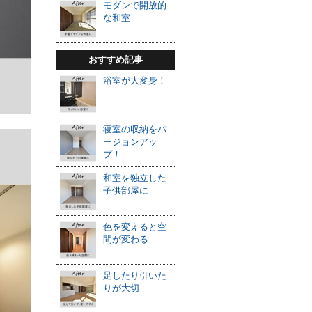
モダンで開放的
な和室
おすすめ記事
浴室が大変身！
寝室の収納をバ
ージョンアッ
プ！
和室を独立した
子供部屋に
色を変えると空
間が変わる
足したり引いた
りが大切