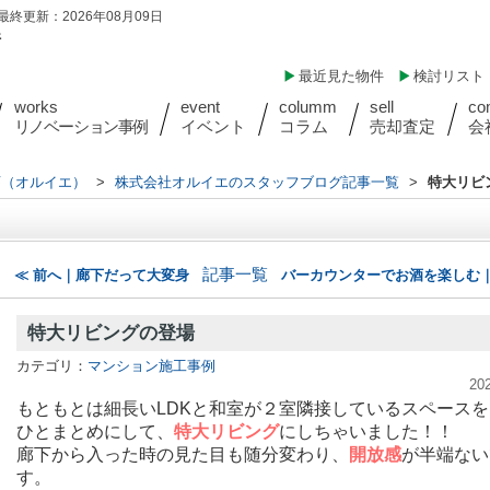
最終更新：2026年08月09日
件
最近見た物件
検討リスト
works
event
columm
sell
co
リノベーション事例
イベント
コラム
売却査定
会
店（オルイエ）
>
株式会社オルイエのスタッフブログ記事一覧
>
特大リビ
記事一覧
≪ 前へ｜廊下だって大変身
バーカウンターでお酒を楽しむ｜
特大リビングの登場
カテゴリ：
マンション施工事例
20
もともとは細長いLDKと和室が２室隣接しているスペースを
ひとまとめにして、
特大リビング
にしちゃいました！！
廊下から入った時の見た目も随分変わり、
開放感
が半端ない
す。