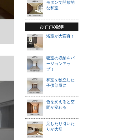
モダンで開放的
な和室
おすすめ記事
浴室が大変身！
寝室の収納をバ
ージョンアッ
プ！
和室を独立した
子供部屋に
色を変えると空
間が変わる
足したり引いた
りが大切