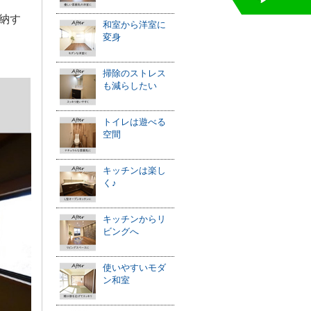
納す
和室から洋室に
変身
掃除のストレス
も減らしたい
トイレは遊べる
空間
キッチンは楽し
く♪
キッチンからリ
ビングへ
使いやすいモダ
ン和室