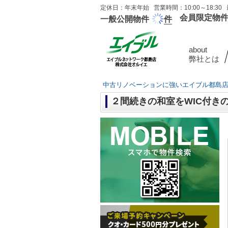
定休日：年末年始 営業時間：10:00～18:30 
会員限定物
一般公開物件
件
about
弊社とは
中古リノベーションに強いエイブル都島
２間続きの和室をWIC付き