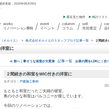
最終更新：2026年08月09日
件
最近見た物件
検討リスト
works
event
columm
sell
co
リノベーション事例
イベント
コラム
売却査定
会
店（オルイエ）
>
株式会社オルイエのスタッフブログ記事一覧
>
２間続き
の洋室に
記事一覧
≪ 前へ｜寒そうな浴室が大変身
お茶の間をLDKに｜次へ
２間続きの和室をWIC付きの洋室に
カテゴリ：
戸建施工事例
20
もともと和室だったご夫婦の寝室。
奥の小さな和室はバルコニーが接しています。
今回のリノベーションでは、