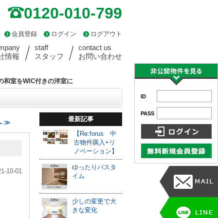
0120-010-799
会員登録
ログイン
ログアウト
mpany
staff
contact us
社情報
スタッフ
お問い合わせ
の和室をWIC付きの洋室に
ID
PASS
最新記事
 ≫
【Re:forus 中
古物件購入+リ
ノベーション】
ゆったりバスタ
21-10-01
イム
少しの変更で大
きな変化