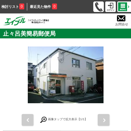
0
0
検討リスト
最近見た物件
お問合せ
止々呂美簡易郵便局
前
次
画像タップで拡大表示【
1
/1】