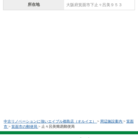
所在地
大阪府箕面市下止々呂美９５３
中古リノベーションに強いエイブル都島店（オルイエ）
>
周辺施設案内
>
箕面
市
>
箕面市の郵便局
>
止々呂美簡易郵便局