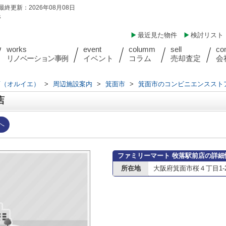
最終更新：2026年08月08日
件
最近見た物件
検討リスト
works
event
columm
sell
co
リノベーション事例
イベント
コラム
売却査定
会
店（オルイエ）
>
周辺施設案内
>
箕面市
>
箕面市のコンビニエンススト
店
へ
ファミリーマート 牧落駅前店の詳細
所在地
大阪府箕面市桜４丁目1-2