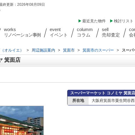
最終更新：2026年08月09日
件
最近見た物件
検討リスト
works
event
columm
sell
co
リノベーション事例
イベント
コラム
売却査定
会
店（オルイエ）
>
周辺施設案内
>
箕面市
>
箕面市のスーパー
>
スーパ
ヤ 箕面店
スーパーマーケット コノミヤ 箕面
所在地
大阪府箕面市粟生間谷西２