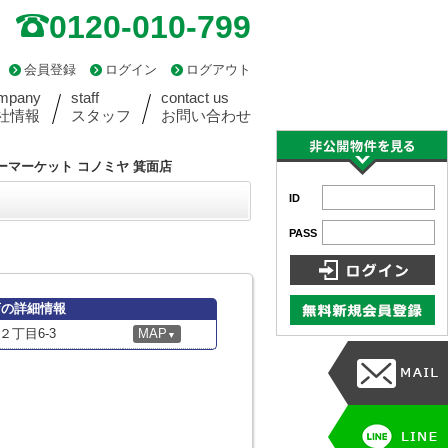
0120-010-799
会員登録
ログイン
ログアウト
mpany
staff
contact us
社情報
スタッフ
お問い合わせ
ーマーケット コノミヤ 箕面店
ID
PASS
店の詳細情報
丁目6-3
MAP
▼