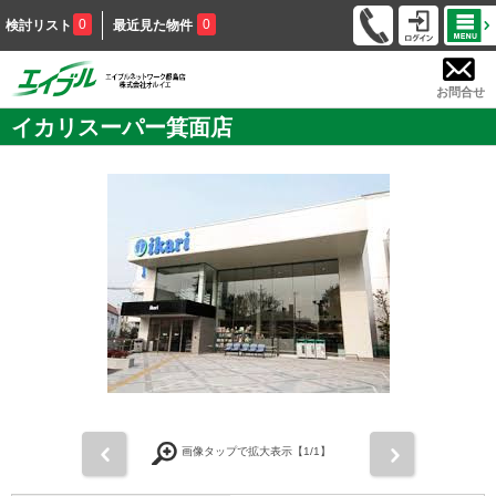
0
0
検討リスト
最近見た物件
お問合せ
イカリスーパー箕面店
前
次
画像タップで拡大表示【
1
/1】