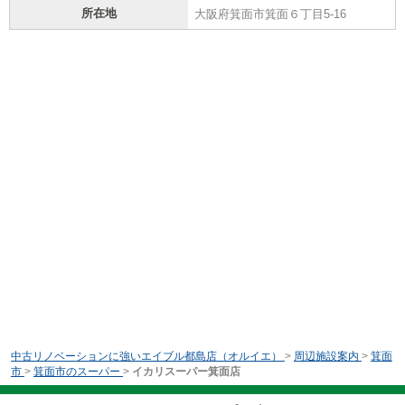
所在地
大阪府箕面市箕面６丁目5-16
中古リノベーションに強いエイブル都島店（オルイエ）
>
周辺施設案内
>
箕面
市
>
箕面市のスーパー
>
イカリスーパー箕面店