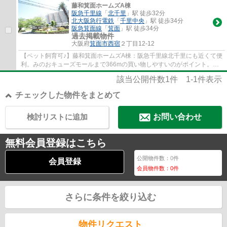
藤和箕面ホームズA棟
阪急千里線
「
北千里
」駅 徒歩32分
北大阪急行電鉄
「
千里中央
」駅 徒歩34分
阪急箕面線
「
箕面
」駅 徒歩34分
過去掲載物件
大阪府
箕面市
西宿
２丁目12-12
【ペット飼育可♪】藤和箕面ホームズA棟：阪急千里線北千里にも近くて便
利。みのおキューズモールまで366mの買い物しやすいのがポイント。上
下階への移動が楽になるエレベーター付きの...
該当公開件数
1
件
1-1
件表示
チェックした物件をまとめて
検討リストに追加
お問い合わせ
無料会員登録はこちら
公開物件数：
0
件
会員登録
会員物件数：
0
件
さらに条件を絞り込む
物件リクエスト