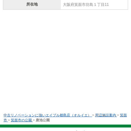
所在地
大阪府箕面市坊島１丁目11
中古リノベーションに強いエイブル都島店（オルイエ）
>
周辺施設案内
>
箕面
市
>
箕面市の公園
>
唐池公園