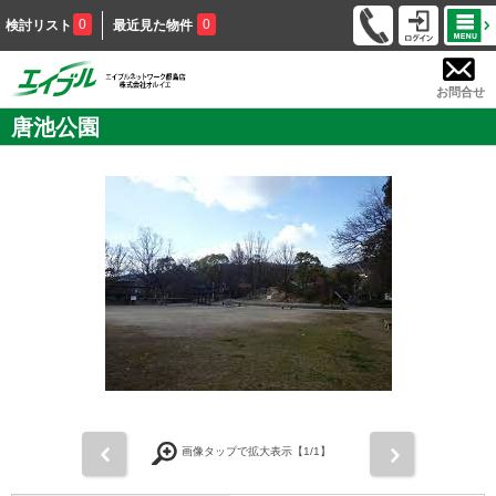
0
0
検討リスト
最近見た物件
お問合せ
唐池公園
前
次
画像タップで拡大表示【
1
/1】