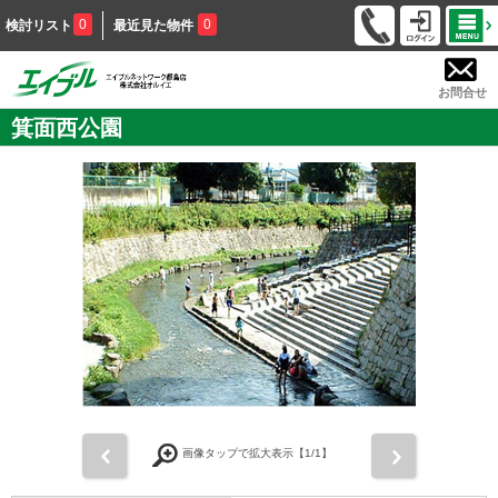
0
0
検討リスト
最近見た物件
お問合せ
箕面西公園
前
次
画像タップで拡大表示【
1
/1】