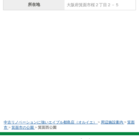
所在地
大阪府箕面市桜２丁目２－５
中古リノベーションに強いエイブル都島店（オルイエ）
>
周辺施設案内
>
箕面
市
>
箕面市の公園
>
箕面西公園