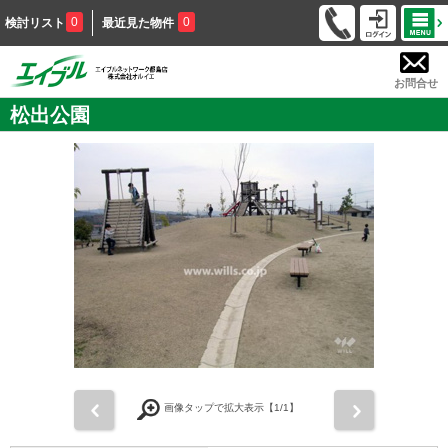
0
0
検討リスト
最近見た物件
お問合せ
松出公園
前
次
画像タップで拡大表示【
1
/1】