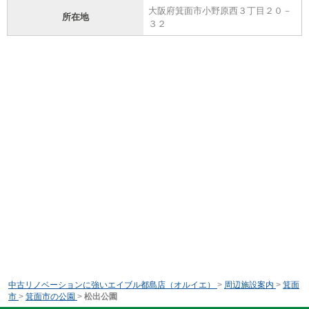
大阪府箕面市小野原西３丁目２０－
所在地
３２
中古リノベーションに強いエイブル都島店（オルイエ）
>
周辺施設案内
>
箕面
市
>
箕面市の公園
>
松出公園