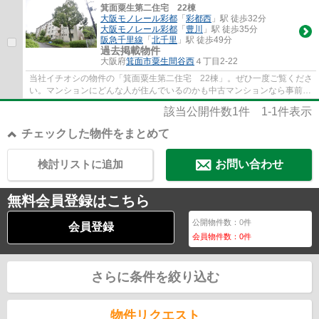
箕面粟生第二住宅 22棟
大阪モノレール彩都
「
彩都西
」駅 徒歩32分
大阪モノレール彩都
「
豊川
」駅 徒歩35分
阪急千里線
「
北千里
」駅 徒歩49分
過去掲載物件
大阪府
箕面市
粟生間谷西
４丁目2-22
当社イチオシの物件の「箕面粟生第二住宅 22棟」。ぜひ一度ご覧くださ
い。マンションにどんな人が住んでいるのかも中古マンションなら事前に
知れます。0120-010-799から当社にご連絡...
該当公開件数
1
件
1-1
件表示
チェックした物件をまとめて
検討リストに追加
お問い合わせ
無料会員登録はこちら
公開物件数：
0
件
会員登録
会員物件数：
0
件
さらに条件を絞り込む
物件リクエスト