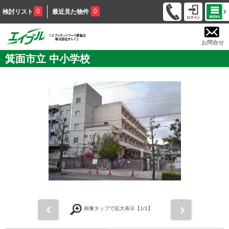
0
0
検討リスト
最近見た物件
お問合せ
箕面市立 中小学校
前
次
画像タップで拡大表示【
1
/1】