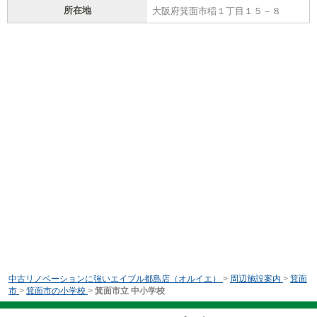
所在地
大阪府箕面市稲１丁目１５－８
中古リノベーションに強いエイブル都島店（オルイエ）
>
周辺施設案内
>
箕面
市
>
箕面市の小学校
>
箕面市立 中小学校