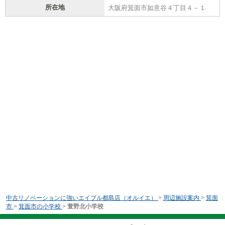
所在地
大阪府箕面市如意谷４丁目４－１
中古リノベーションに強いエイブル都島店（オルイエ）
>
周辺施設案内
>
箕面
市
>
箕面市の小学校
>
萱野北小学校