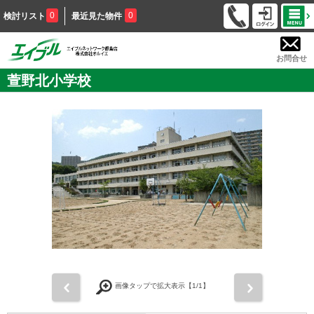
0
0
検討リスト
最近見た物件
お問合せ
萱野北小学校
前
次
画像タップで拡大表示【
1
/1】