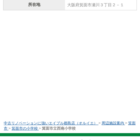
所在地
大阪府箕面市瀬川３丁目２－１
中古リノベーションに強いエイブル都島店（オルイエ）
>
周辺施設案内
>
箕面
市
>
箕面市の小学校
>
箕面市立西南小学校