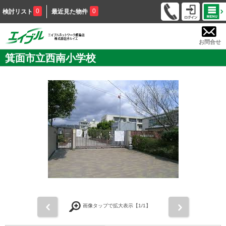
0
0
検討リスト
最近見た物件
お問合せ
箕面市立西南小学校
前
次
画像タップで拡大表示【
1
/1】